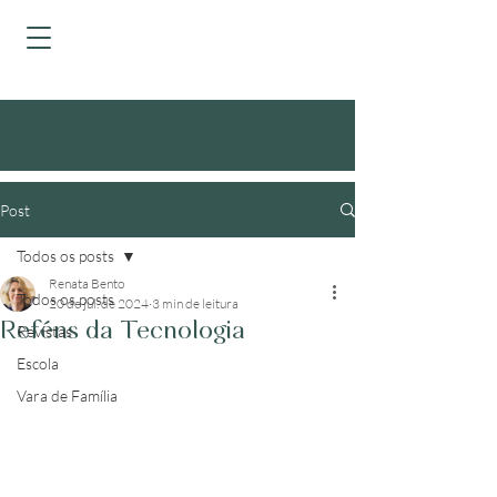
Post
Todos os posts
Renata Bento
Todos os posts
20 de jul. de 2024
3 min de leitura
Reféns da Tecnologia
Revistas
Escola
Vara de Família