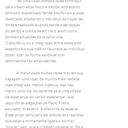
Ter uma visão otimista pode contribuir 
para o bem-estar físico e mental; entretanto 
otimismo exacerbado tende à euforia e à visão 
idealizada, afastando o indivíduo da noção de 
limite e realidade quando perde a percepção 
do perigo e coloca-se em risco assim como 
também situações da própria vida. 
O equilíbrio ou a integração entre esses dois 
aspectos é o que melhor favorece ao indivíduo 
poder lidar de forma saudável com 
sentimentos tão ambivalentes. 
A maturidade muitas vezes traz em sua 
bagagem uma visão de mundo mais realista, 
mais integrada, menos ingênua, mas não 
menos colorida. Acrescente-se aí uma pitada 
de esperança, do verbo ‘esperançar’ que 
segundo as alegações de Paulo Freire, 
educador brasileiro, é diferente de esperar. 
Esperançar seria para ele atitude dos realistas 
que estaria intimamente ligada a ‘sonhar’, 
‘buscar’, ‘agir’, que é o oposto de esperar. Para 