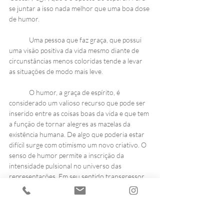
se juntar a isso nada melhor que uma boa dose 
de humor. 
Uma pessoa que faz graça, que possui 
uma visão positiva da vida mesmo diante de 
circunstâncias menos coloridas tende a levar 
as situações de modo mais leve. 
O humor, a graça de espírito, é 
considerado um valioso recurso que pode ser 
inserido entre as coisas boas da vida e que tem 
a função de tornar alegres as mazelas da 
existência humana. De algo que poderia estar 
difícil surge com otimismo um novo criativo. O 
senso de humor permite a inscrição da 
intensidade pulsional no universo das 
representações. Em seu sentido transgressor 
permite que o sujeito afirme seu desejo contra 
a condição humana – o desamparo, o 
envelhecer, o adoecer - trazendo maior 
flexibilidade, criatividade e enriquecendo o 