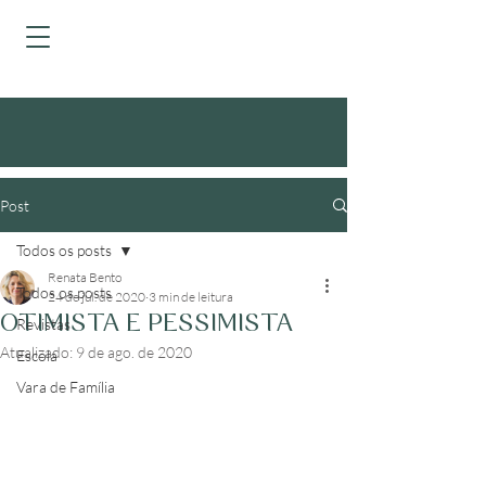
Post
Todos os posts
Renata Bento
Todos os posts
24 de jul. de 2020
3 min de leitura
OTIMISTA E PESSIMISTA
Revistas
Atualizado:
9 de ago. de 2020
Escola
Vara de Família