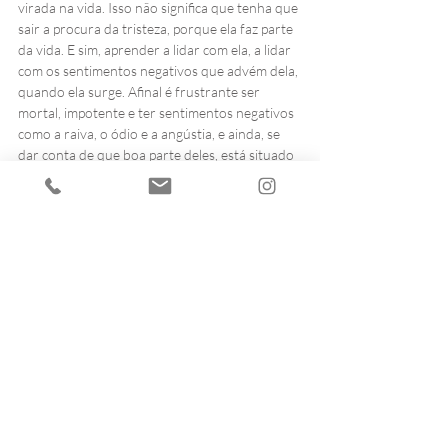
virada na vida. Isso não significa que tenha que 
sair a procura da tristeza, porque ela faz parte 
da vida. E sim, aprender a lidar com ela, a lidar 
com os sentimentos negativos que advém dela, 
quando ela surge. Afinal é frustrante ser 
mortal, impotente e ter sentimentos negativos 
como a raiva, o ódio e a angústia, e ainda, se 
dar conta de que boa parte deles, está situado 
dentro de um reservatório que é inconsciente.  
Não há medicação para a tristeza, e não existe 
essa felicidade fácil que pregam por aí. Não se 
iludam, ser feliz dá um baita trabalho, requer 
escolhas e renúncias. Ninguém aguenta essa 
imposição de positividade, todo tempo. O ser 
humano é fundado no conflito, na 
ambivalência, na contradição. Antes de mais 
nada, é preciso aprender a lidar com a parte 
negativa e obscura existente dentro de nós. 
Esse ser humano positivo, combo feliz, não 
existe. Isso é falso, mentiroso, perigoso e 