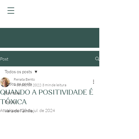
Post
Todos os posts
Renata Bento
Todos os posts
4 de dez. de 2022
3 min de leitura
QUANDO A POSITIVIDADE É
Revistas
TÓXICA
Escola
Atualizado:
20 de jul. de 2024
Vara de Família